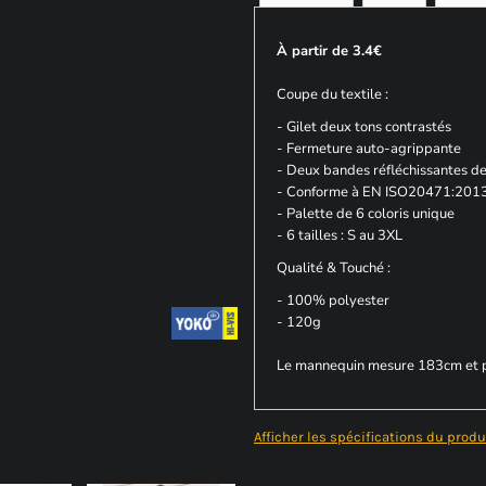
À partir de 3.4€
Coupe du textile :
- Gilet deux tons contrastés
- Fermeture auto-agrippante
- Deux bandes réfléchissantes d
- Conforme à EN ISO20471:2013
- Palette de 6 coloris unique
- 6 tailles : S au 3XL
Qualité & Touché :
- 100% polyester
- 120g
Le mannequin mesure 183cm et po
Afficher les spécifications du produ