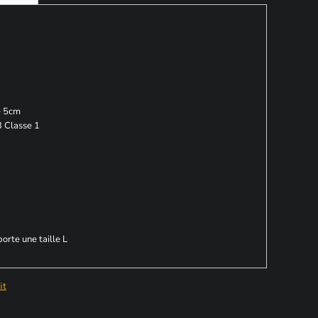
e 5cm
 Classe 1
rte une taille L
it