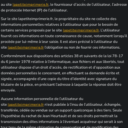
au site
, le fournisseur d’accès de l’utilisateur, l’adresse
lapetiteimprimerie.fr
de protocole Internet (IP) de l’utilisateur.
Sur le site lapetiteimprimerie.fr, le propriétaire du site ne collecte des
informations personnelles relatives à l’utilisateur que pour le besoin de
certains services proposés par le site
. L’utilisateur
lapetiteimprimerie.fr
fournit ces informations en toute connaissance de cause, notamment lorsqu’il
procède par lui-même à leur saisie. Il est alors précisé à l’utilisateur du
site
l’obligation ou non de fournir ces informations.
lapetiteimprimerie.fr
Conformément aux dispositions des articles 38 et suivants de la loi 78-17
du 6 janvier 1978 relative à l’informatique, aux fichiers et aux libertés, tout
utilisateur dispose d’un droit d’accès, de rectification et d’opposition aux
données personnelles le concernant, en effectuant sa demande écrite et
signée, accompagnée d’une copie du titre d’identité avec signature du
titulaire de la pièce, en précisant l’adresse à laquelle la réponse doit être
envoyée.
Aucune information personnelle de l’utilisateur du
site
n’est publiée à l’insu de l’utilisateur, échangée,
lapetiteimprimerie.fr
transférée, cédée ou vendue sur un support quelconque à des tiers. Seule
l’hypothèse du rachat de Jean Heurtault et de ses droits permettrait la
transmission des dites informations à l’éventuel acquéreur qui serait à son
tour tenu de la même obligation de conservation et de modification des