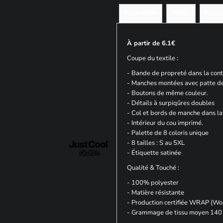
Description
Tailles
Plus 
À partir de 6.1€
Coupe du textile :
- Bande de propreté dans la conti
- Manches montées avec patte d
- Boutons de même couleur.
- Détails à surpiqûres doubles
- Col et bords de manche dans la 
- Intérieur du cou imprimé.
- Palette de 8 coloris unique
- 8 tailles : S au 5XL
- Étiquette satinée
Qualité & Touché :
- 100% polyester
- Matière résistante
- Production certifiée WRAP (Wo
- Grammage de tissu moyen 140