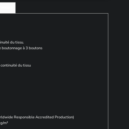
d'images
nuité du tissu.
e boutonnage à 3 boutons
continuité du tissu
rldwide Responsible Accredited Production)
 g/m²