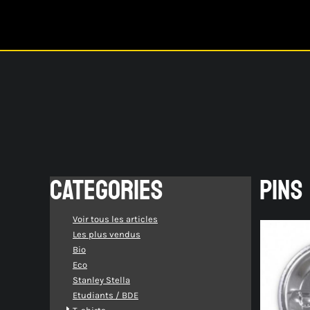
Catalogue
S'identifier
Créer un Compte
Panier: 0 article(s)
CATEGORIES
PINS
Voir tous les articles
Les plus vendus
Bio
Eco
Stanley Stella
Etudiants / BDE