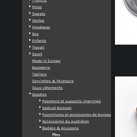
T-shirts
Polos
Sweats
Vestes
Headwear
Bas
Enfants
Travail
Sport
Made in Europe
Bagagerie
Tabliers
Serviettes & Peignoirs
Sous-vêtements
Goodies
Papeterie et supports imprimés
Spécial boisson
Fournitures et accessoires de bureau
Accessoires du quotidien
Badges & écussons
Pins