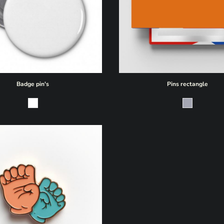
Badge pin's
Pins rectangle