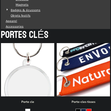
Magnets
Badges & écussons
Objets festifs
Apparel
Accessories
PORTES CLÉS
Porte cle
Porte-cles tisses