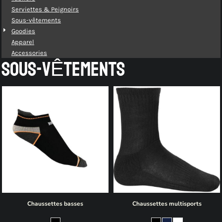
Serviettes & Peignoirs
Sous-vêtements
Goodies
Apparel
Accessories
SOUS-VÊTEMENTS
Chaussettes basses
Chaussettes multisports