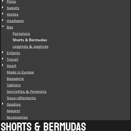
Polos
Sweats
Vestes
Headwear
Bas
Pantalons
Shorts & Bermudas
Leggings & Joggings
Enfants
Travail
Sport
Made in Europe
Bagagerie
Tabliers
Serviettes & Peignoirs
Sous-vêtements
Goodies
Apparel
Accessories
SHORTS & BERMUDAS