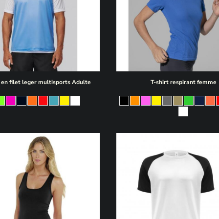
en filet leger multisports Adulte
T-shirt respirant femme