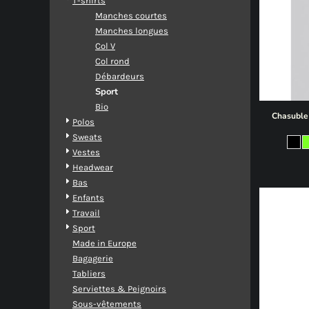
T-shirts
Manches courtes
Manches longues
Col V
Col rond
Débardeurs
Sport
Bio
Chasuble 
Polos
Sweats
Vestes
Headwear
Bas
Enfants
Travail
Sport
Made in Europe
Bagagerie
Tabliers
Serviettes & Peignoirs
Sous-vêtements