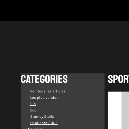
Catalogue
S'identifier
Créer un Compte
Panier: 0 article(s)
CATEGORIES
SPOR
Voir tous les articles
Les plus vendus
Bio
Eco
Stanley Stella
Etudiants / BDE