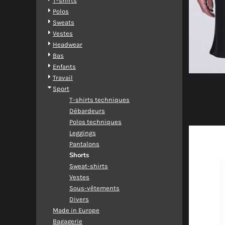
T-shirts
Polos
Sweats
Vestes
Headwear
Bas
Enfants
Travail
Sport
T-shirts techniques
Débardeurs
Polos techniques
Leggings
Pantalons
Shorts
Sweat-shirts
Vestes
Sous-vêtements
Divers
Made in Europe
Bagagerie